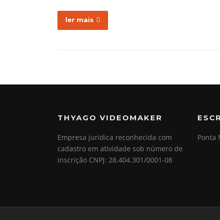
ler mais
THYAGO VIDEOMAKER
ESC
Empresa jurídica reconhecida com
Ponta 
cadastro em atividade sob número de
inscrição CNPJ: 28.404.301/0001-08