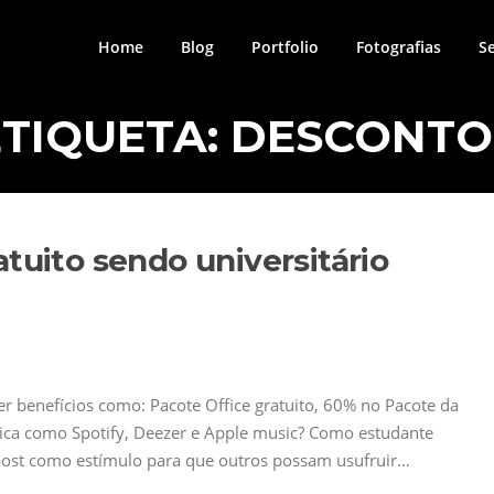
Home
Blog
Portfolio
Fotografias
S
ETIQUETA:
DESCONTO
tuito sendo universitário
r benefícios como: Pacote Office gratuito, 60% no Pacote da
ica como Spotify, Deezer e Apple music? Como estudante
e post como estímulo para que outros possam usufruir…