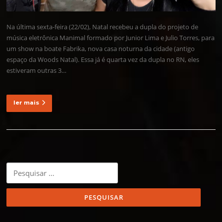
Na última sexta-feira (22/02), Natal recebeu a dupla do projeto de
música eletrônica Manimal formado por Junior Lima e Julio Torres, para
um show na boate Fabrika, nova casa noturna da cidade (antigo
espaço da Woods Natal). Essa já é quarta vez da dupla no RN, eles
estiveram outras 3…
ler mais
Pesquisar
por: