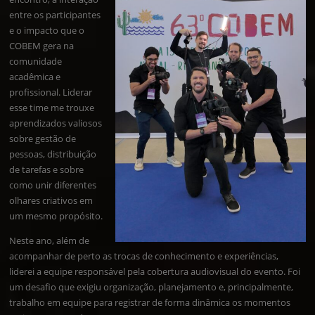
entre os participantes
e o impacto que o
COBEM gera na
comunidade
acadêmica e
profissional. Liderar
esse time me trouxe
aprendizados valiosos
sobre gestão de
pessoas, distribuição
de tarefas e sobre
como unir diferentes
olhares criativos em
um mesmo propósito.
Neste ano, além de
acompanhar de perto as trocas de conhecimento e experiências,
liderei a equipe responsável pela cobertura audiovisual do evento. Foi
um desafio que exigiu organização, planejamento e, principalmente,
trabalho em equipe para registrar de forma dinâmica os momentos