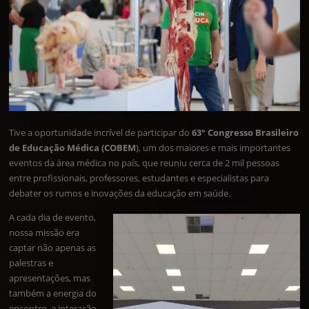
Tive a oportunidade incrível de participar do
63° Congresso Brasileiro
de Educação Médica (COBEM
), um dos maiores e mais importantes
eventos da área médica no país, que reuniu cerca de 2 mil pessoas
entre profissionais, professores, estudantes e especialistas para
debater os rumos e inovações da educação em saúde.
A cada dia de evento,
nossa missão era
captar não apenas as
palestras e
apresentações, mas
também a energia do
encontro, a interação