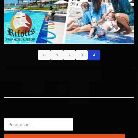
1
2
3
4
Pesquisar
por: