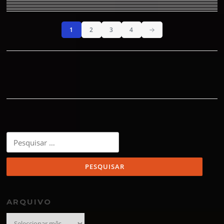
1
2
3
4
Pesquisar
por:
ARQUIVO
Arquivo