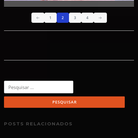
1
2
3
4
Pesquisar
por:
POSTS RELACIONADOS