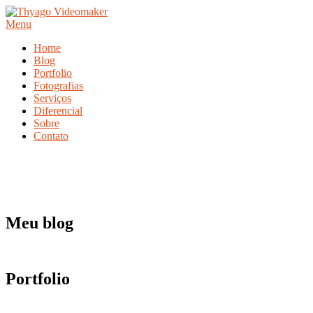
Saltar
para
Menu
o
Home
conteúdo
Blog
Portfolio
Fotografias
Serviços
Diferencial
Sobre
Contato
Meu blog
Portfolio